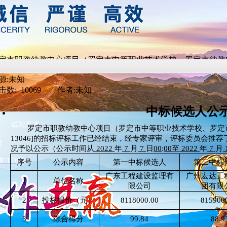
定市职教幼教中心项目（罗定市中等职业技术学校、罗定市幼教
22-7-7
源:未知
击数: 10069 作者:未知
中标候选人公
诚聘英才
罗定市职教幼教中心项目（罗定市中等职业技术学校、罗定
13046]的招标评标工作已经结束，经专家评审，评标委员会推
房
况予以公示（公示时间从
2022
年
7
月
7
日
00
:
00
至
2022
年
7
月
湛江润网
序号
公示内容
第一中标候选人
第二中标
广东工程建设监理有
广州宏达工
1
单位名称
限公司
团有限
2
投标报价（元）
8118000.00
815900
3
综合得分
99.84
88.9