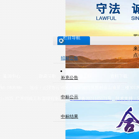
罗
栏目导航
20
来
点
招标公告
新闻中心
政府采购
建设工程
资料下载
补充公告
66-8868309 地址：云浮市云城区云城街城西张屋村金山渝景三楼301
中标公示
C)2021-2025 广东明诚工程管理有限公司
粤ICP备2021145171号
技术支持：
中标结果