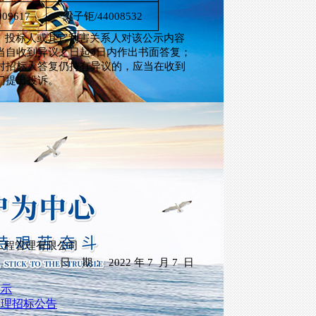
009617
梁子钜
/
44008532
。投标人或其它利害关系人对该公示内容
当自收到异议之日起
3日内作出书面答复；
对招标人答复仍持有异议的，应当在收到
门提出投诉。
工程管理有限公司
日
期：
2022
年
7
月
7
日
公示
监理招标公告