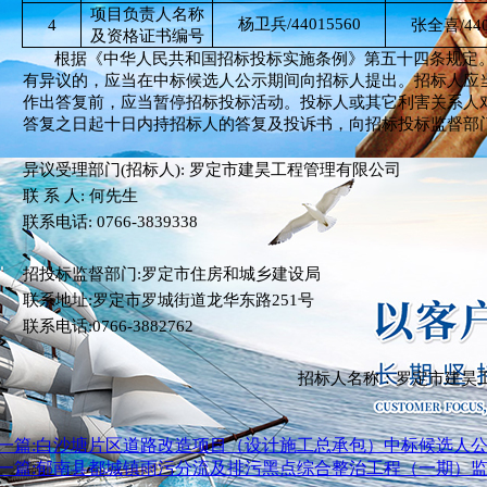
项目负责人名称
杨卫兵
/44015560
4
张全喜
/44
及资格证书编号
根据《中华人民共和国招标投标实施条例》第五十四条规定
有异议的，应当在中标候选人公示期间向招标人提出。招标人应
作出答复前，应当暂停招标投标活动。投标人或其它利害关系人
答复之日起十日内持招标人的答复及投诉书，向招标投标监督部
异议受理部门
(招标人): 罗定市建昊工程管理有限公司
联
系
人
:
何先生
联系电话
:
0766-3839338
招投标监督部门
:
罗定市住房和城乡建设局
联系地址
:
罗定市罗城街道龙华东路
251号
联系电话
:
0766-3882762
招标人名称：罗定市建昊
一篇:白沙塘片区道路改造项目（设计施工总承包）中标候选人
一篇:郁南县都城镇雨污分流及排污黑点综合整治工程（一期）