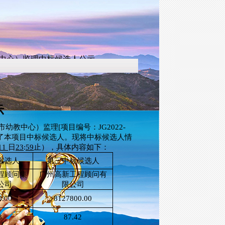
中心）监理中标候选人公示
示
市幼教中心）监理
[项目编号：JG2022-
荐了本项目中标候选人。现将中标候选人情
11
日
23
:
59
止），具体内容如下：
候选人
第三中标候选人
程顾问集
广州高新工程顾问有
公司
限公司
0.00
8127800.00
3
87.42